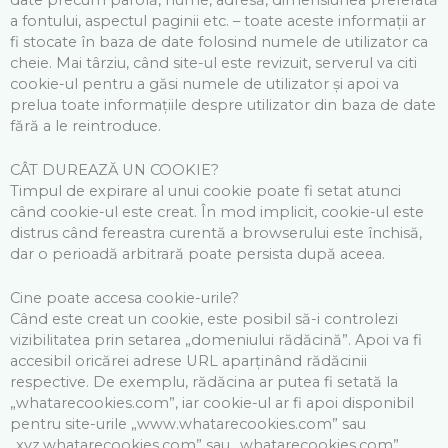
a fontului, aspectul paginii etc. – toate aceste informații ar
fi stocate în baza de date folosind numele de utilizator ca
cheie. Mai târziu, când site-ul este revizuit, serverul va citi
cookie-ul pentru a găsi numele de utilizator și apoi va
prelua toate informațiile despre utilizator din baza de date
fără a le reintroduce.
CÂT DUREAZĂ UN COOKIE?
Timpul de expirare al unui cookie poate fi setat atunci
când cookie-ul este creat. În mod implicit, cookie-ul este
distrus când fereastra curentă a browserului este închisă,
dar o perioadă arbitrară poate persista după aceea.
Cine poate accesa cookie-urile?
Când este creat un cookie, este posibil să-i controlezi
vizibilitatea prin setarea „domeniului rădăcină”. Apoi va fi
accesibil oricărei adrese URL aparținând rădăcinii
respective. De exemplu, rădăcina ar putea fi setată la
„whatarecookies.com”, iar cookie-ul ar fi apoi disponibil
pentru site-urile „www.whatarecookies.com” sau
„xyz.whatarecookies.com” sau „whatarecookies.com”.