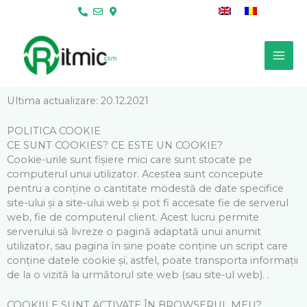
Skip
to
content
Ultima actualizare: 20.12.2021
POLITICA COOKIE
CE SUNT COOKIES? CE ESTE UN COOKIE?
Cookie-urile sunt fișiere mici care sunt stocate pe
computerul unui utilizator. Acestea sunt concepute
pentru a conține o cantitate modestă de date specifice
site-ului și a site-ului web și pot fi accesate fie de serverul
web, fie de computerul client. Acest lucru permite
serverului să livreze o pagină adaptată unui anumit
utilizator, sau pagina în sine poate conține un script care
conține datele cookie și, astfel, poate transporta informații
de la o vizită la următorul site web (sau site-ul web). .
COOKIILE SUNT ACTIVATE ÎN BROWSERUL MEU?