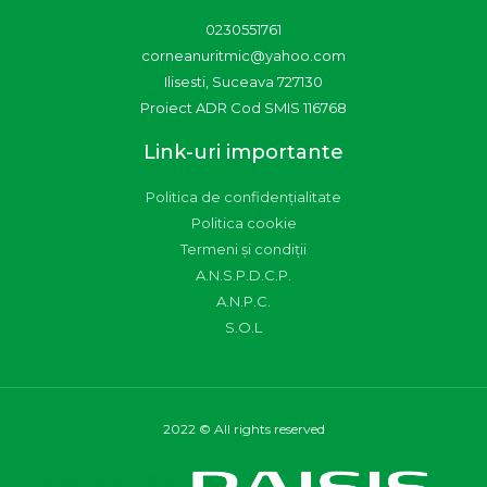
0230551761
corneanuritmic@yahoo.com
Ilisesti, Suceava 727130
Proiect ADR Cod SMIS 116768
Link-uri importante
Politica de confidențialitate
Politica cookie
Termeni și condiții
A.N.S.P.D.C.P.
A.N.P.C.
S.O.L
2022 © All rights reserved