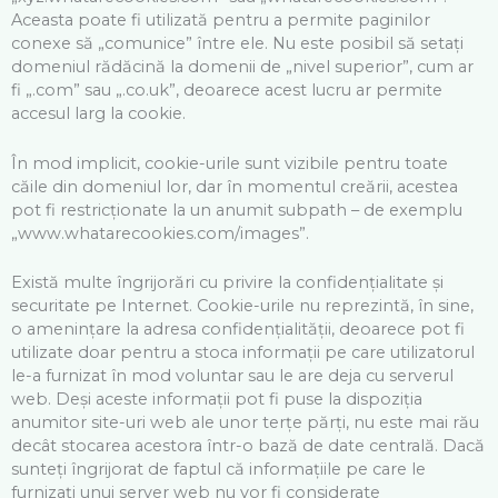
Aceasta poate fi utilizată pentru a permite paginilor
conexe să „comunice” între ele. Nu este posibil să setați
domeniul rădăcină la domenii de „nivel superior”, cum ar
fi „.com” sau „.co.uk”, deoarece acest lucru ar permite
accesul larg la cookie.
În mod implicit, cookie-urile sunt vizibile pentru toate
căile din domeniul lor, dar în momentul creării, acestea
pot fi restricționate la un anumit subpath – de exemplu
„www.whatarecookies.com/images”.
Există multe îngrijorări cu privire la confidențialitate și
securitate pe Internet. Cookie-urile nu reprezintă, în sine,
o amenințare la adresa confidențialității, deoarece pot fi
utilizate doar pentru a stoca informații pe care utilizatorul
le-a furnizat în mod voluntar sau le are deja cu serverul
web. Deși aceste informații pot fi puse la dispoziția
anumitor site-uri web ale unor terțe părți, nu este mai rău
decât stocarea acestora într-o bază de date centrală. Dacă
sunteți îngrijorat de faptul că informațiile pe care le
furnizați unui server web nu vor fi considerate