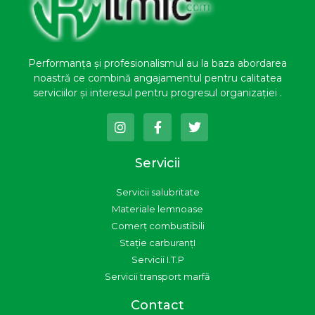
Performanța și profesionalismul au la baza abordarea
noastră ce combină angajamentul pentru calitatea
serviciilor și interesul pentru progresul organizației .
I
F
T
n
a
w
s
c
i
t
e
t
Servicii
a
b
t
g
o
e
Servicii salubritate
r
o
r
a
k
Materiale lemnoase
m
-
Comerț combustibili
f
Stație carburanțI
Servicii I.T.P
Servicii transport marfă
Contact