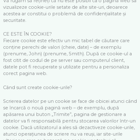
Vă rugăm să rețineți că nu este posibil ca o pagină web să
vizualizeze cookie-urile setate de alte site-uri, deoarece
acestea ar constitui o problemă de confidențialitate și
securitate.
CE ESTE ÎN COOKIE?
Fiecare cookie este efectiv un mic tabel de căutare care
conține perechi de valori (cheie, date) – de exemplu
(prenume, John) (prenume, Smith). După ce cookie-ul a
fost citit de codul de pe server sau computerul client,
datele pot fi recuperate și utilizate pentru a personaliza
corect pagina web.
Când sunt create cookie-urile?
Scrierea datelor pe un cookie se face de obicei atunci când
se încarcă o nouă pagină web – de exemplu, după
apăsarea unui buton „Trimite”, pagina de gestionare a
datelor va fi responsabilă pentru stocarea valorilor într-un
cookie. Dacă utilizatorul a ales să dezactiveze cookie-urile,
atunci operațiunea de scriere nu va reuși, iar site-urile