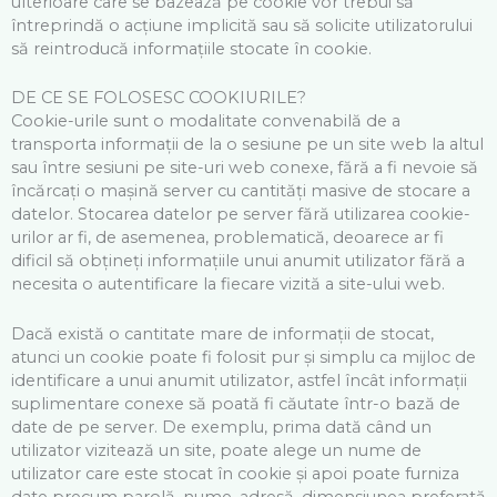
ulterioare care se bazează pe cookie vor trebui să
întreprindă o acțiune implicită sau să solicite utilizatorului
să reintroducă informațiile stocate în cookie.
DE CE SE FOLOSESC COOKIURILE?
Cookie-urile sunt o modalitate convenabilă de a
transporta informații de la o sesiune pe un site web la altul
sau între sesiuni pe site-uri web conexe, fără a fi nevoie să
încărcați o mașină server cu cantități masive de stocare a
datelor. Stocarea datelor pe server fără utilizarea cookie-
urilor ar fi, de asemenea, problematică, deoarece ar fi
dificil să obțineți informațiile unui anumit utilizator fără a
necesita o autentificare la fiecare vizită a site-ului web.
Dacă există o cantitate mare de informații de stocat,
atunci un cookie poate fi folosit pur și simplu ca mijloc de
identificare a unui anumit utilizator, astfel încât informații
suplimentare conexe să poată fi căutate într-o bază de
date de pe server. De exemplu, prima dată când un
utilizator vizitează un site, poate alege un nume de
utilizator care este stocat în cookie și apoi poate furniza
date precum parolă, nume, adresă, dimensiunea preferată