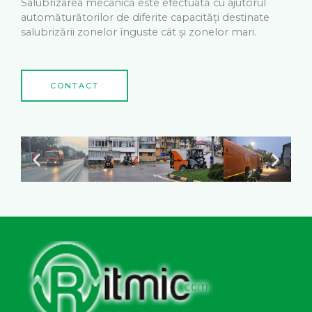
Salubrizarea mecanică este efectuată cu ajutorul
automăturătorilor de diferite capacități destinate
salubrizării zonelor înguste cât și zonelor mari.
CONTACT