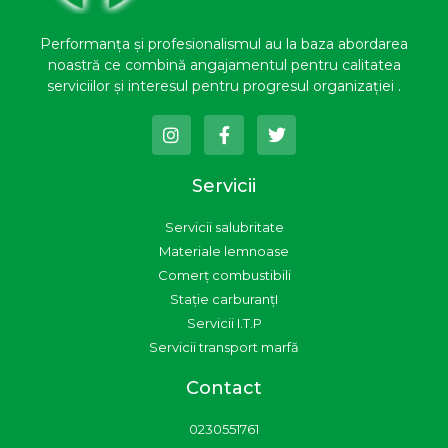
Performanța și profesionalismul au la baza abordarea
noastră ce combină angajamentul pentru calitatea
serviciilor și interesul pentru progresul organizației .
I
F
T
n
a
w
s
c
i
t
e
t
Servicii
a
b
t
g
o
e
Servicii salubritate
r
o
r
a
k
Materiale lemnoase
m
-
Comerț combustibili
f
Stație carburanțI
Servicii I.T.P
Servicii transport marfă
Contact
0230551761