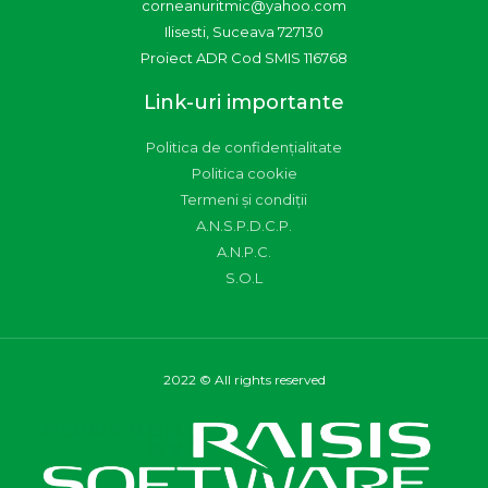
corneanuritmic@yahoo.com
Ilisesti, Suceava 727130
Proiect ADR Cod SMIS 116768
Link-uri importante
Politica de confidențialitate
Politica cookie
Termeni și condiții
A.N.S.P.D.C.P.
A.N.P.C.
S.O.L
2022 © All rights reserved