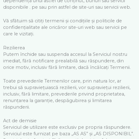
dependența unui astfel de conținut, bunuri sau servicii
disponibile . pe sau prin astfel de site-uri sau servicii web.
Vă sfătuim să citiți termenii și condițiile și politicile de
confidențialitate ale oricăror site-uri web sau servicii pe
care le vizitați.
Rezilierea
Putem închide sau suspenda accesul la Serviciul nostru
imediat, fără notificare prealabilă sau răspundere, din
orice motiv, inclusiv fără limitare, dacă încălcați Termenii.
Toate prevederile Termenilor care, prin natura lor, ar
trebui să supraviețuiască rezilierii, vor supraviețui rezilierii,
inclusiv, fără limitare, prevederile privind proprietatea,
renunțarea la garanție, despăgubirea și limitarea
răspunderii.
Act de demisie
Serviciul de utilizare este exclusiv pe propria răspundere.
Serviciul este furnizat pe baza „AS AS” și „AS DISPONIBIL”.