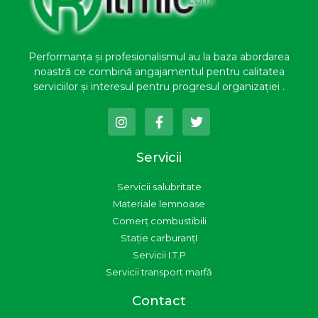
Performanța și profesionalismul au la baza abordarea
noastră ce combină angajamentul pentru calitatea
serviciilor și interesul pentru progresul organizației .
I
F
T
n
a
w
s
c
i
t
e
t
Servicii
a
b
t
g
o
e
Servicii salubritate
r
o
r
a
k
Materiale lemnoase
m
-
Comerț combustibili
f
Stație carburanțI
Servicii I.T.P
Servicii transport marfă
Contact