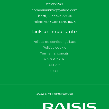
0230551761
corneanuritmic@yahoo.com
Ilisesti, Suceava 727130
Proiect ADR Cod SMIS 116768
Link-uri importante
Politica de confidențialitate
Politica cookie
Termeni și condiții
A.N.S.P.D.C.P.
A.N.P.C.
S.O.L
2022 © All rights reserved