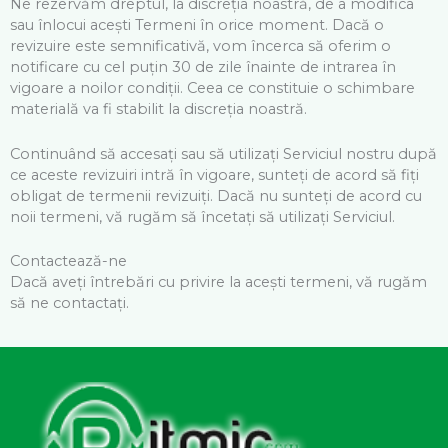
Ne rezervăm dreptul, la discreția noastră, de a modifica
sau înlocui acești Termeni în orice moment. Dacă o
revizuire este semnificativă, vom încerca să oferim o
notificare cu cel puțin 30 de zile înainte de intrarea în
vigoare a noilor condiții. Ceea ce constituie o schimbare
materială va fi stabilit la discreția noastră.
Continuând să accesați sau să utilizați Serviciul nostru după
ce aceste revizuiri intră în vigoare, sunteți de acord să fiți
obligat de termenii revizuiți. Dacă nu sunteți de acord cu
noii termeni, vă rugăm să încetați să utilizați Serviciul.
Contactează-ne
Dacă aveți întrebări cu privire la acești termeni, vă rugăm
să ne contactați.