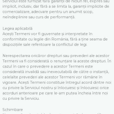
Serviciul este furnizat fără garanții de niciun fel, expres sau
implicit, inclusiv, dar fără a se limita la, garanții implicite de
comercializare, adecvare pentru un anumit scop,
neîndeplinire sau curs de performanță.
Legea aplicabilă
Acești Termeni vor fi guvernate și interpretate în
conformitate cu legile din România, fără a ține seama de
dispozițiile sale referitoare la conflictul de legi.
Nerespectarea oricăror drepturi sau prevederi ale acestor
Termeni va fi considerată o renunțare la aceste drepturi. În
cazul în care o prevedere a acestor Termeni este
considerată invalidă sau inexecutabilă de către o instanță,
celelalte prevederi ale acestor Termeni vor rămâne în
vigoare. Acești Termeni constituie întregul acord dintre noi
cu privire la Serviciul nostru și înlocuiesc și înlocuiesc orice
acorduri anterioare pe care le-am putea încheia între noi
cu privire la Serviciu.
Schimbare