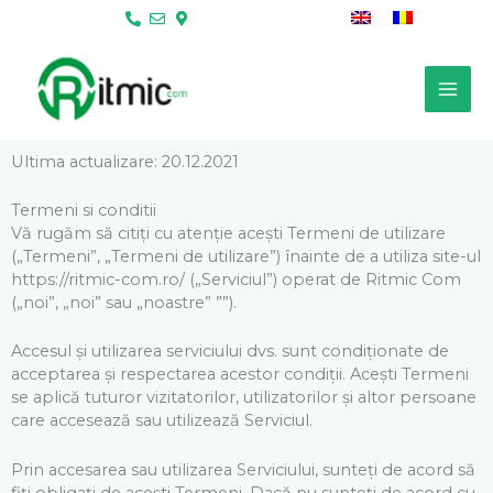
Skip
to
content
Ultima actualizare: 20.12.2021
Termeni si conditii
Vă rugăm să citiți cu atenție acești Termeni de utilizare
(„Termeni”, „Termeni de utilizare”) înainte de a utiliza site-ul
https://ritmic-com.ro/ („Serviciul”) operat de Ritmic Com
(„noi”, „noi” sau „noastre” ””).
Accesul și utilizarea serviciului dvs. sunt condiționate de
acceptarea și respectarea acestor condiții. Acești Termeni
se aplică tuturor vizitatorilor, utilizatorilor și altor persoane
care accesează sau utilizează Serviciul.
Prin accesarea sau utilizarea Serviciului, sunteți de acord să
fiți obligați de acești Termeni. Dacă nu sunteți de acord cu